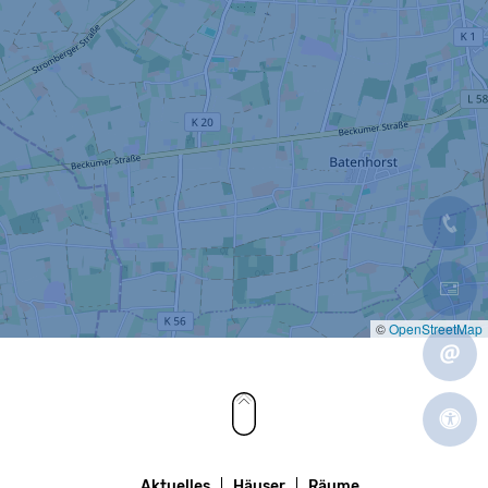
©
OpenStreetMap
Aktuelles
Häuser
Räume